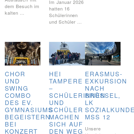
Im Januar 2026
dem Besuch im
hatten 16
kalten …
Schülerinnen
und Schüler …
CHOR
HEI
ERASMUS-
UND
TAMPERE
EXKURSION
SWING
–
NACH
COMBO
SCHÜLERINNEN
BRÜSSEL,
DES EV.
UND
LK
GYMNASIUMS
SCHÜLER
SOZIALKUNDE
BEGEISTERN
MACHEN
MSS 12
BEI
SICH AUF
Unsere
KONZERT
DEN WEG