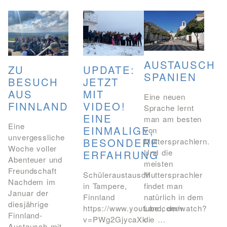
BIBLIOTHEK
Bibliothek
Bibliothekskatalog
Schulbuchausleihe
SPORT
Sport als Leistungsfach
Exkursionen
Wettkämpfe
Lehrmittelfreiheit
Buchempfehlungen
Fachschaft
JtfO
AUSTAUSCH
ZU
UPDATE:
SPANIEN
BESUCH
JETZT
MENSA & BISTRO
AUS
MIT
Eine neuen
Mensa & Bistro
Speiseplan
Ernährungskonzept
FINNLAND
VIDEO!
Sprache lernt
Food Scouts
FAQs
EINE
man am besten
Eine
EINMALIGE,
von
unvergessliche
BESONDERE
Muttersprachlern.
Woche voller
Und die
ERFAHRUNG
Abenteuer und
meisten
Freundschaft
Schüleraustausch
Muttersprachler
Nachdem im
in Tampere,
findet man
Januar der
Finnland
natürlich in dem
diesjährige
https://www.youtube.com/watch?
Land, dem
Finnland-
v=PWg2GjycaXk
die …
Austausch mit