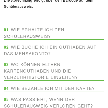
Die Abrechnung erfolgt über den Barcode auf dem
BIBLIOTHEK
Schülerausweis.
Bibliothek
Bibliothekskatalog
Schulbuchausleihe
SPORT
Sport als Leistungsfach
Exkursionen
Wettkämpfe
Lehrmittelfreiheit
Buchempfehlungen
Fachschaft
JtfO
WIE ERHALTE ICH DEN
01
SCHÜLERAUSWEIS?
MENSA & BISTRO
Mensa & Bistro
Speiseplan
Ernährungskonzept
WIE BUCHE ICH EIN GUTHABEN AUF
02
DAS MENSAKONTO?
Food Scouts
FAQs
Alle Schüler/innen erhalten automatisch am Ende des
WO KÖNNEN ELTERN
03
Schuljahres den neuen Schülerausweis – neue
KARTENGUTHABEN UND DIE
Schüler/innen an den ersten Schultagen. Solltest du
VERZEHRHISTORIE EINSEHEN?
Die Überweisung erfolgt auf das folgende Konto:
keinen Ausweis erhalten haben, wende dich bitte an
das Sekretariat.
WIE BEZAHLE ICH MIT DER KARTE?
04
Evangelisches Gymnasium Bad Marienberg gGmbH
WAS PASSIERT, WENN DER
IBAN DE03 5735 1030 0055 0059 12
05
Unter
http://mensa.evgbm.net
kann jeder Teilnehmer
SCHÜLERAUSWEIS VERLOREN GEHT?