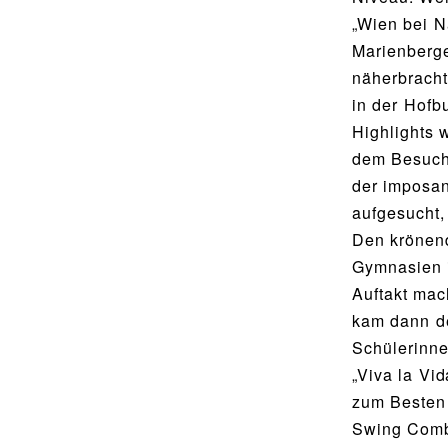
Food Scouts
„Wien bei N
Marienberge
FAQs
näherbracht
in der Hofb
Highlights
dem Besuch 
der imposan
aufgesucht, 
Den krönen
Gymnasien 
Auftakt ma
kam dann d
Schülerinne
„Viva la Vi
zum Besten 
Swing Combo