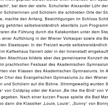
acht“, bei dem der stellv. Schulleiter Alexander Lühr d
r Schülerinnen und Schülern die schönsten Orte der St
e, machte den Anfang, Besichtigungen im Schloss Sch
urg gehörten selbstverständlich ebenfalls zum Programm
 waren die Führung durch die Katakomben unter dem St
einer Aufführung in der Wiener Volksoper sowie die B
ten Staatsoper. In der Freizeit wurde selbstverständlich
im Kaffeehaus flaniert oder in der Innenstadt eingekauft
den Abschluss bildete aber das gemeinsame Konzert de
im prachtvollen Festsaal des Akademischen Gymnasiu
chten vier Klassen des Akademischen Gymnasiums. Im 
er Chor des Evangelischen Gymnasiums zu den Wiener
n und Schülern auf die Bühne. Stimmgewaltig wurden 
da“ von Coldplay oder der Kanon „Be like the Bird“ von 
gegeben. Nach einer kurzen Pause spielte die Bad Ma
 dann die Klassiker „Louie, Louie“, „Sunny“ von Bonn