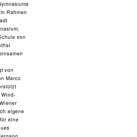
 Gymnasiums
n im Rahmen
adt
mnasium,
Schule von
sthal
meinsamen
gt von
on Marco
stützt
 Wind-
 Wiener
uch eigene
für eine
eues
iergang