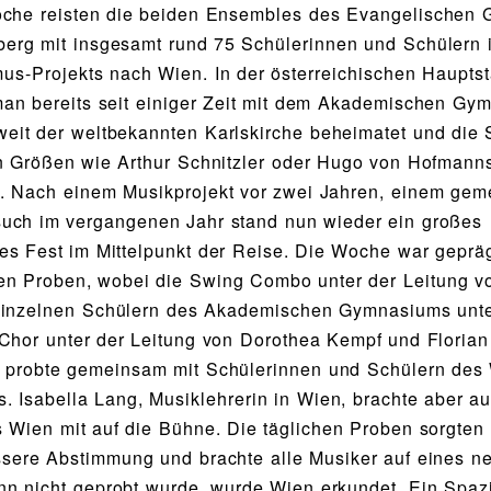
oche reisten die beiden Ensembles des Evangelischen
berg mit insgesamt rund 75 Schülerinnen und Schüler
us-Projekts nach Wien. In der österreichischen Hauptst
man bereits seit einiger Zeit mit dem Akademischen Gy
eit der weltbekannten Karlskirche beheimatet und die 
en Größen wie Arthur Schnitzler oder Hugo von Hofmann
. Nach einem Musikprojekt vor zwei Jahren, einem ge
uch im vergangenen Jahr stand nun wieder ein großes
es Fest im Mittelpunkt der Reise. Die Woche war geprä
n Proben, wobei die Swing Combo unter der Leitung v
einzelnen Schülern des Akademischen Gymnasiums unter
Chor unter der Leitung von Dorothea Kempf und Florian
 probte gemeinsam mit Schülerinnen und Schülern des
 Isabella Lang, Musiklehrerin in Wien, brachte aber a
 Wien mit auf die Bühne. Die täglichen Proben sorgten 
ssere Abstimmung und brachte alle Musiker auf eines n
n nicht geprobt wurde, wurde Wien erkundet. Ein Spaz