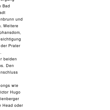
en Bad
adt
önbrunn und
. Weitere
ephansdom,
esichtigung
 der Prater
.
r beiden
ms. Den
Anschluss
Songs wie
Victor Hugo
rienberger
y Head oder