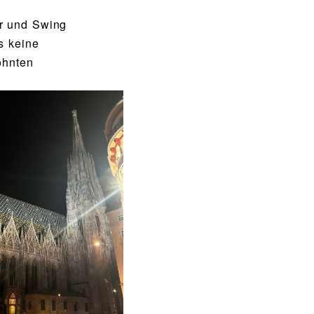
r und Swing
s keine
öhnten