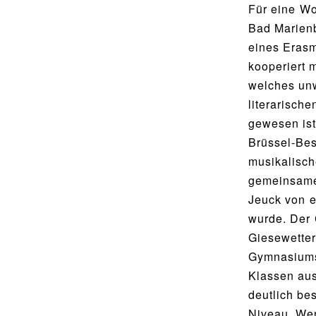
Utho Ngathi
Für eine W
MUSISCHE FÄCHER
Bad Marien
Bildende Kunst
eines Erasm
BIBLIOTHEK
Musik
kooperiert 
Bibliothek
welches unw
Bibliothekskatalog
literarisch
SPORT
gewesen ist
Schulbuchausleihe
Sport als Leistungsfach
Brüssel-Bes
Lehrmittelfreiheit
Exkursionen
musikalisch
Buchempfehlungen
Wettkämpfe
gemeinsame
Jeuck von 
Fachschaft
wurde. Der 
MENSA & BISTRO
JtfO
Giesewetter
Mensa & Bistro
Gymnasiums.
Speiseplan
Klassen aus
deutlich be
Ernährungskonzept
Niveau. Wen