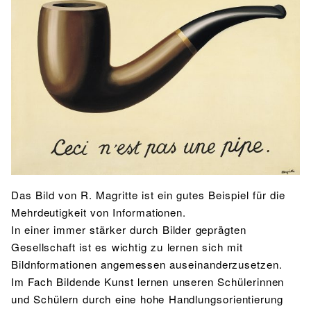
BIBLIOTHEK
Bibliothek
Bibliothekskatalog
Schulbuchausleihe
SPORT
Sport als Leistungsfach
Exkursionen
Wettkämpfe
Lehrmittelfreiheit
Buchempfehlungen
Fachschaft
JtfO
MENSA & BISTRO
Mensa & Bistro
Speiseplan
Ernährungskonzept
Food Scouts
FAQs
Das Bild von R. Magritte ist ein gutes Beispiel für die
Mehrdeutigkeit von Informationen.
In einer immer stärker durch Bilder geprägten
Gesellschaft ist es wichtig zu lernen sich mit
Bildnformationen angemessen auseinanderzusetzen.
Im Fach Bildende Kunst lernen unseren Schülerinnen
und Schülern durch eine hohe Handlungsorientierung