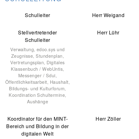
BIBLIOTHEK
Schulleiter
Herr Weigand
Bibliothek
Bibliothekskatalog
Schulbuchausleihe
SPORT
Sport als Leistungsfach
Exkursionen
Wettkämpfe
Lehrmittelfreiheit
Buchempfehlungen
Stellvertretender
Herr Lühr
Fachschaft
JtfO
Schulleiter
MENSA & BISTRO
Verwaltung, edoo.sys und
Zeugnisse, Stundenplan,
Mensa & Bistro
Speiseplan
Ernährungskonzept
Vertretungsplan, Digitales
Klassenbuch / WebUntis,
Food Scouts
FAQs
Messenger / Sdui,
Öffentlichkeitsarbeit, Haushalt,
Bildungs- und Kulturforum,
Koordination Schultermine,
Aushänge
Koordinator für den MINT-
Herr Zöller
Bereich und Bildung in der
digitalen Welt