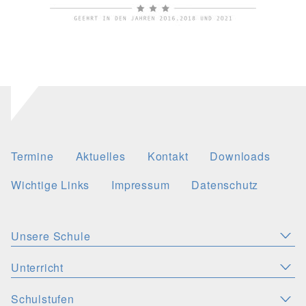
Termine
Aktuelles
Kontakt
Downloads
Wichtige Links
Impressum
Datenschutz
Unsere Schule
Aktuelles
Leitbild
Stellenangebote
Unterricht
KONZEPTE
Wichtige Links
Christliche Akzente
Schulsozialarbeit
Schulstufen
SPRACHEN
PERSONEN