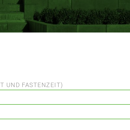
NT UND FASTENZEIT)
 von unserer Schulpfarrerin Anja Steinke finden Sie auf