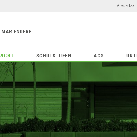
Aktuelles
urforum
chule
 MARIENBERG
RICHT
SCHULSTUFEN
AGS
UNT