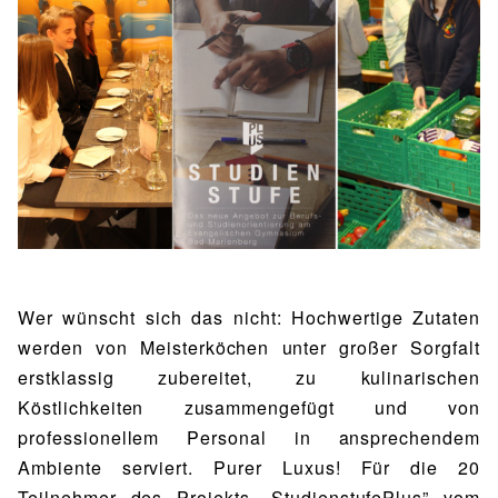
BIBLIOTHEK
Bibliothek
Bibliothekskatalog
Schulbuchausleihe
SPORT
Sport als Leistungsfach
Exkursionen
Wettkämpfe
Lehrmittelfreiheit
Buchempfehlungen
Fachschaft
JtfO
MENSA & BISTRO
Mensa & Bistro
Speiseplan
Ernährungskonzept
Food Scouts
FAQs
Wer wünscht sich das nicht: Hochwertige Zutaten
werden von Meisterköchen unter großer Sorgfalt
erstklassig zubereitet, zu kulinarischen
Köstlichkeiten zusammengefügt und von
professionellem Personal in ansprechendem
Ambiente serviert. Purer Luxus! Für die 20
Teilnehmer des Projekts „StudienstufePlus” vom