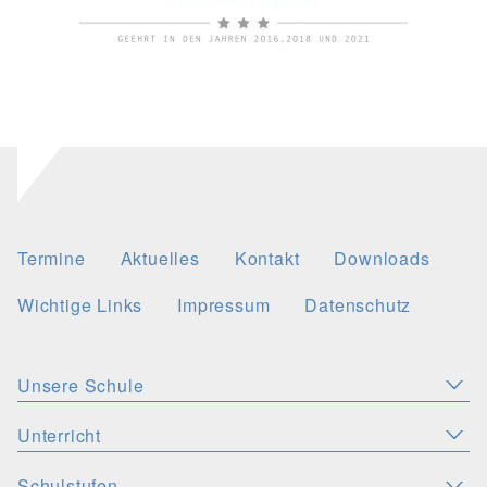
Termine
Aktuelles
Kontakt
Downloads
Wichtige Links
Impressum
Datenschutz
Unsere Schule
Aktuelles
Leitbild
Stellenangebote
Unterricht
KONZEPTE
Wichtige Links
Christliche Akzente
Schulsozialarbeit
Schulstufen
SPRACHEN