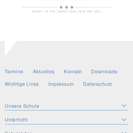
Termine
Aktuelles
Kontakt
Downloads
Wichtige Links
Impressum
Datenschutz
Unsere Schule
Aktuelles
Leitbild
Stellenangebote
Unterricht
KONZEPTE
Wichtige Links
Christliche Akzente
Schulsozialarbeit