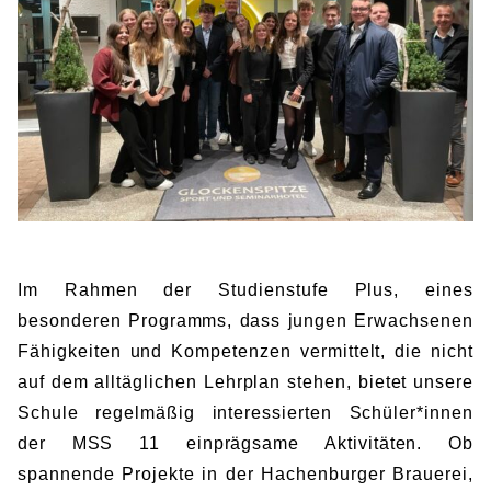
BIBLIOTHEK
Bibliothek
Bibliothekskatalog
Schulbuchausleihe
SPORT
Sport als Leistungsfach
Exkursionen
Wettkämpfe
Lehrmittelfreiheit
Buchempfehlungen
Fachschaft
JtfO
MENSA & BISTRO
Mensa & Bistro
Speiseplan
Ernährungskonzept
Food Scouts
FAQs
Im Rahmen der Studienstufe Plus, eines
besonderen Programms, dass jungen Erwachsenen
Fähigkeiten und Kompetenzen vermittelt, die nicht
auf dem alltäglichen Lehrplan stehen, bietet unsere
Schule regelmäßig interessierten Schüler*innen
der MSS 11 einprägsame Aktivitäten. Ob
spannende Projekte in der Hachenburger Brauerei,