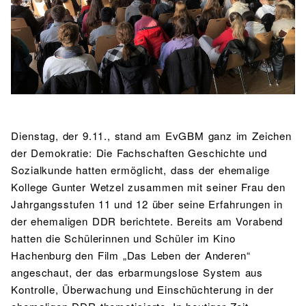
BIBLIOTHEK
Bibliothek
Bibliothekskatalog
Schulbuchausleihe
SPORT
Sport als Leistungsfach
Exkursionen
Wettkämpfe
Lehrmittelfreiheit
Buchempfehlungen
Fachschaft
JtfO
MENSA & BISTRO
Mensa & Bistro
Speiseplan
Ernährungskonzept
Dienstag, der 9.11., stand am EvGBM ganz im Zeichen
der Demokratie: Die Fachschaften Geschichte und
Food Scouts
FAQs
Sozialkunde hatten ermöglicht, dass der ehemalige
Kollege Gunter Wetzel zusammen mit seiner Frau den
Jahrgangsstufen 11 und 12 über seine Erfahrungen in
der ehemaligen DDR berichtete. Bereits am Vorabend
hatten die Schülerinnen und Schüler im Kino
Hachenburg den Film „Das Leben der Anderen“
angeschaut, der das erbarmungslose System aus
Kontrolle, Überwachung und Einschüchterung in der