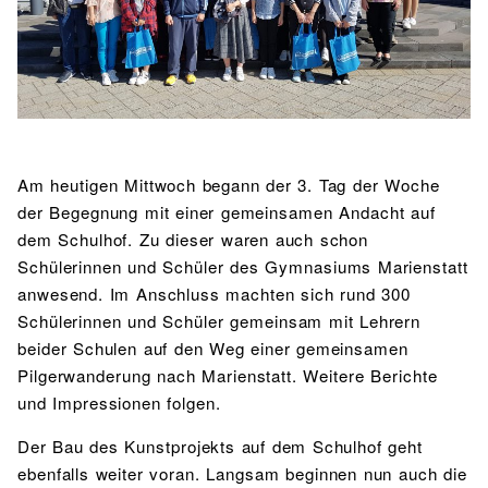
BIBLIOTHEK
Bibliothek
Bibliothekskatalog
Schulbuchausleihe
SPORT
Sport als Leistungsfach
Exkursionen
Wettkämpfe
Lehrmittelfreiheit
Buchempfehlungen
Fachschaft
JtfO
MENSA & BISTRO
Am heutigen Mittwoch begann der 3. Tag der Woche
Mensa & Bistro
Speiseplan
Ernährungskonzept
der Begegnung mit einer gemeinsamen Andacht auf
dem Schulhof. Zu dieser waren auch schon
Food Scouts
FAQs
Schülerinnen und Schüler des Gymnasiums Marienstatt
anwesend. Im Anschluss machten sich rund 300
Schülerinnen und Schüler gemeinsam mit Lehrern
beider Schulen auf den Weg einer gemeinsamen
Pilgerwanderung nach Marienstatt. Weitere Berichte
und Impressionen folgen.
Der Bau des Kunstprojekts auf dem Schulhof geht
ebenfalls weiter voran. Langsam beginnen nun auch die