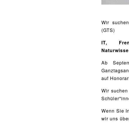
Utho Ngathi
MUSISCHE FÄCHER
Bildende Kunst
BIBLIOTHEK
Wir suchen
Musik
Bibliothek
(GTS)
Bibliothekskatalog
IT, Fre
SPORT
Naturwisse
Schulbuchausleihe
Sport als Leistungsfach
Lehrmittelfreiheit
Ab Septem
Exkursionen
Ganztagsan
Buchempfehlungen
Wettkämpfe
auf Honorar
Fachschaft
Wir suchen 
MENSA & BISTRO
JtfO
Schüler*inn
Mensa & Bistro
Wenn Sie In
Speiseplan
wir uns übe
Ernährungskonzept