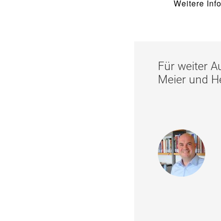
Weitere Inf
Food Scouts
FAQs
Für weiter 
Meier und He