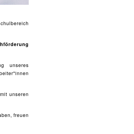
chulbereich
örderung
ng unseres
eiter*innen
 mit unseren
aben, freuen