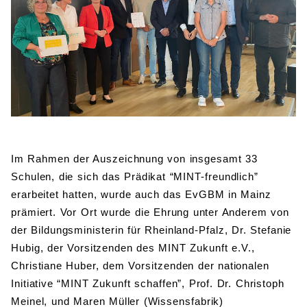
BIBLIOTHEK
Bibliothek
Bibliothekskatalog
Schulbuchausleihe
SPORT
Sport als Leistungsfach
Exkursionen
Wettkämpfe
Lehrmittelfreiheit
Buchempfehlungen
Fachschaft
JtfO
MENSA & BISTRO
Mensa & Bistro
Speiseplan
Ernährungskonzept
Food Scouts
FAQs
Im Rahmen der Auszeichnung von insgesamt 33
Schulen, die sich das Prädikat “MINT-freundlich”
erarbeitet hatten, wurde auch das EvGBM in Mainz
prämiert. Vor Ort wurde die Ehrung unter Anderem von
der Bildungsministerin für Rheinland-Pfalz, Dr. Stefanie
Hubig, der Vorsitzenden des MINT Zukunft e.V.,
Christiane Huber, dem Vorsitzenden der nationalen
Initiative “MINT Zukunft schaffen”, Prof. Dr. Christoph
Meinel, und Maren Müller (Wissensfabrik)