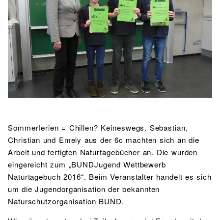
BIBLIOTHEK
Bibliothek
Bibliothekskatalog
Schulbuchausleihe
SPORT
Sport als Leistungsfach
Exkursionen
Wettkämpfe
Lehrmittelfreiheit
Buchempfehlungen
Fachschaft
JtfO
MENSA & BISTRO
Mensa & Bistro
Speiseplan
Ernährungskonzept
Food Scouts
FAQs
Sommerferien = Chillen? Keineswegs. Sebastian,
Christian und Emely aus der 6c machten sich an die
Arbeit und fertigten Naturtagebücher an. Die wurden
eingereicht zum „BUNDJugend Wettbewerb
Naturtagebuch 2016“. Beim Veranstalter handelt es sich
um die Jugendorganisation der bekannten
Naturschutzorganisation BUND.