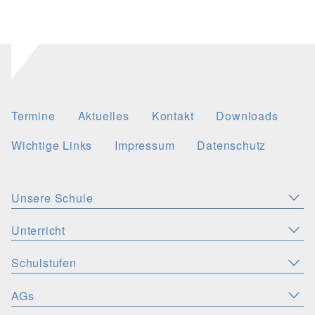
Termine
Aktuelles
Kontakt
Downloads
Wichtige Links
Impressum
Datenschutz
Unsere Schule
Aktuelles
Leitbild
Stellenangebote
Unterricht
KONZEPTE
Wichtige Links
Christliche Akzente
Schulsozialarbeit
Schulstufen
SPRACHEN
PERSONEN
Deutsch
Latein
Englisch
Französisch
Schulsozialfonds
Präventionskonzept
Schulleitung
Kollegium
AGs
ORIENTIERUNGSSTUFE
MINT-FÄCHER
SV
Spanisch
Flüchtlingsarbeit
Inklusion
Schulentwicklung