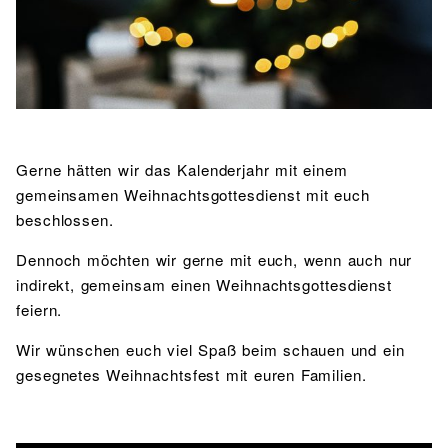
BIBLIOTHEK
Bibliothek
Bibliothekskatalog
Schulbuchausleihe
SPORT
Sport als Leistungsfach
Exkursionen
Wettkämpfe
Lehrmittelfreiheit
Buchempfehlungen
Fachschaft
JtfO
MENSA & BISTRO
Gerne hätten wir das Kalenderjahr mit einem
Mensa & Bistro
Speiseplan
Ernährungskonzept
gemeinsamen Weihnachtsgottesdienst mit euch
beschlossen.
Food Scouts
FAQs
Dennoch möchten wir gerne mit euch, wenn auch nur
indirekt, gemeinsam einen Weihnachtsgottesdienst
feiern.
Wir wünschen euch viel Spaß beim schauen und ein
gesegnetes Weihnachtsfest mit euren Familien.