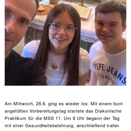
BIBLIOTHEK
Bibliothek
Bibliothekskatalog
Schulbuchausleihe
SPORT
Sport als Leistungsfach
Exkursionen
Wettkämpfe
Lehrmittelfreiheit
Buchempfehlungen
Fachschaft
JtfO
MENSA & BISTRO
Mensa & Bistro
Speiseplan
Ernährungskonzept
Food Scouts
FAQs
Am Mittwoch, 28.6. ging es wieder los: Mit einem bunt
angefüllten Vorbereitungstag startete das Diakonische
Praktikum für die MSS 11. Um 8 Uhr begann der Tag
mit einer Gesundheitsbelehrung, anschließend trafen