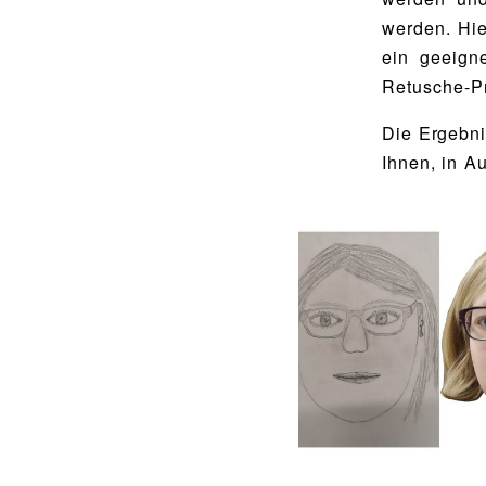
Food Scouts
werden. Hi
FAQs
ein geeign
Retusche-P
Die Ergebni
Ihnen, in A