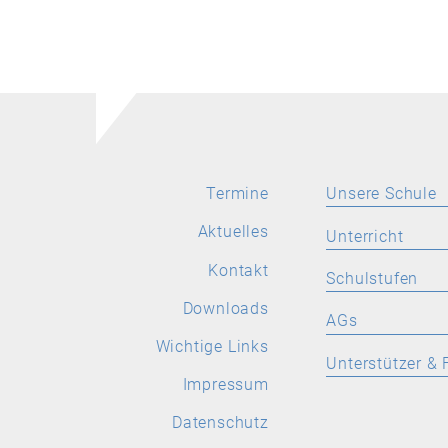
Termine
Unsere Schule
Aktuelles
Aktuelles
Unterricht
Leitbild
Kontakt
SPRACHEN
Schulstufen
Stellenangebote
Deutsch
Downloads
ORIENTIERUNGS
AGs
Wichtige Links
Latein
Wichtige Links
Allgemeine Inform
Allgemeine
Unterstützer & 
Informationen
Englisch
Impressum
Aktuelles
Förderverein
Französisch
Datenschutz