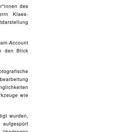
er*innen des
rrn Klaes-
tdarstellung
gram-Account
n den Blick
tografische
dbearbeitung
glichkeiten
rkzeuge wie
tigt wurden,
 aufgespürt
 übertragen