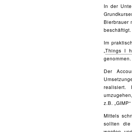
Utho Ngathi
MUSISCHE FÄCHER
In der Unte
Bildende Kunst
Grundkurs
BIBLIOTHEK
Bierbrauer 
Musik
beschäftigt.
Bibliothek
Bibliothekskatalog
Im praktisc
SPORT
„
Things I 
Schulbuchausleihe
Sport als Leistungsfach
genommen.
Lehrmittelfreiheit
Exkursionen
Der Accoun
Buchempfehlungen
Wettkämpfe
Umsetzungen
Fachschaft
realisiert
MENSA & BISTRO
umzugehen,
JtfO
z.B. „GIMP“ 
Mensa & Bistro
Speiseplan
Mittels sch
sollten di
Ernährungskonzept
werden und