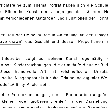
rrichtsreihe zum Thema Porträt haben sich die Schül
es Bildende Kunst der Jahrgangsstufe 13 von He
mit verschiedenen Gattungen und Funktionen der Porträ
hen Teil der Reihe, wurde in Anlehnung an den Insta
have drawn
“ das Gesicht und dessen Proportionen i
t-Betreiber zeigt auf seinem Kanal regelmäßig fo
 von Kinderzeichnungen, die er mithilfe digitaler Bil
. Diese humorvolle Art mit zeichnerischen Unzulän
 sollte Ausgangspunkt für die Erkundung digitaler We
oder „Affinity Photo“ sein.
neller Porträtzeichnungen, die in Partnerarbeit angefer
e kleinen oder größeren „Fehler“ in der Darstellung
 mittels der digitalen Werkzeuge auf ein Porträtfoto