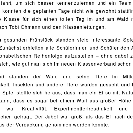
nfahrt, um sich besser kennenzulernen und ein Team
 konnten die geplanten Tage nicht wie gewohnt stattf
de Klasse für sich einen tollen Tag im und am Wald 
ach Tobi Ohmann und den Klassenleitungen.
 gesunden Frühstück standen viele interessante Spi
unächst erhielten alle Schülerinnen und Schüler den A
phabetischen Reihenfolge aufzustellen – ohne dabei 
 sich, wie gut man sich im neuen Klassenverband schon
end standen der Wald und seine Tiere im Mitte
keit. Insekten und andere Tiere wurden gesucht und b
 Spiel stellte sich heraus, dass man ein Ei so mit Natu
kann, dass es sogar bei einem Wurf aus großer Höhe n
r war Kreativität, Experimentierfreudigkeit und
hen gefragt. Der Jubel war groß, als das Ei nach de
 aus der Verpackung genommen werden konnte.