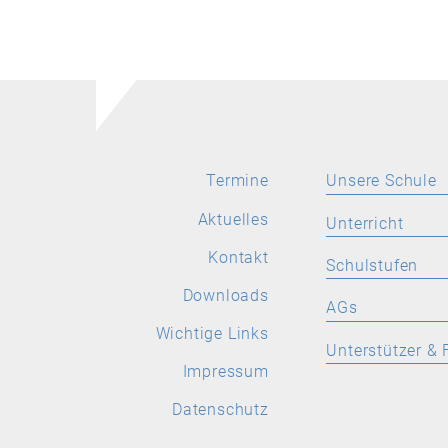
Termine
Unsere Schule
Aktuelles
Aktuelles
Unterricht
Leitbild
Kontakt
SPRACHEN
Schulstufen
Stellenangebote
Deutsch
Downloads
ORIENTIERUNGS
AGs
Wichtige Links
Latein
Wichtige Links
Allgemeine Inform
Allgemeine
Unterstützer & 
Informationen
Englisch
Impressum
Aktuelles
Förderverein
Französisch
Datenschutz
Spanisch