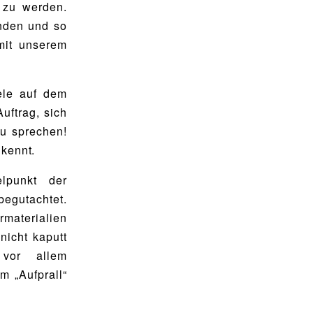
 zu werden.
inden und so
mit unserem
ele auf dem
uftrag, sich
zu sprechen!
 kennt.
lpunkt der
egutachtet.
rmaterialien
icht kaputt
 vor allem
m „Aufprall“