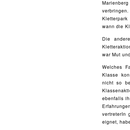
Marienberg
verbringen
Kletterpar
wann die Kl
Die andere
Kletterakti
war Mut und
Welches Fa
Klasse kon
nicht so b
Klassenakt
ebenfalls i
Erfahrunge
vertreterIn
eignet, hab