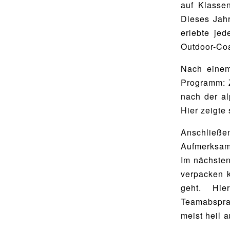
Utho Ngathi
auf Klasse
MUSISCHE FÄCHER
Dieses Jahr
Bildende Kunst
erlebte je
BIBLIOTHEK
Musik
Outdoor-Co
Bibliothek
Nach einem
Bibliothekskatalog
SPORT
Programm: Z
Schulbuchausleihe
Sport als Leistungsfach
nach der al
Hier zeigte
Lehrmittelfreiheit
Exkursionen
Buchempfehlungen
Wettkämpfe
Anschließ
Aufmerksam
Fachschaft
Im nächsten
MENSA & BISTRO
JtfO
verpacken 
Mensa & Bistro
geht. Hie
Speiseplan
Teamabsprac
meist heil
Ernährungskonzept