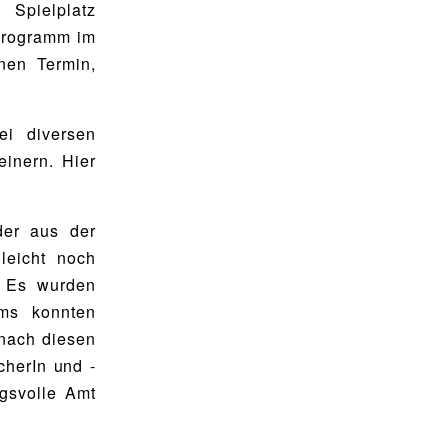
 Spielplatz
programm im
nen Termin,
ei diversen
einern. Hier
der aus der
leicht noch
. Es wurden
ams konnten
 nach diesen
herIn und -
ngsvolle Amt