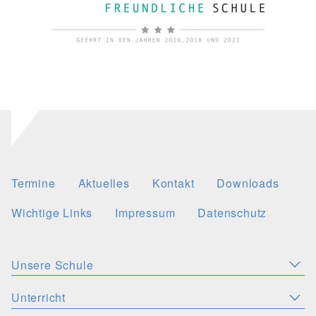
Termine
Aktuelles
Kontakt
Downloads
Wichtige Links
Impressum
Datenschutz
Unsere Schule
Aktuelles
Leitbild
Stellenangebote
Unterricht
KONZEPTE