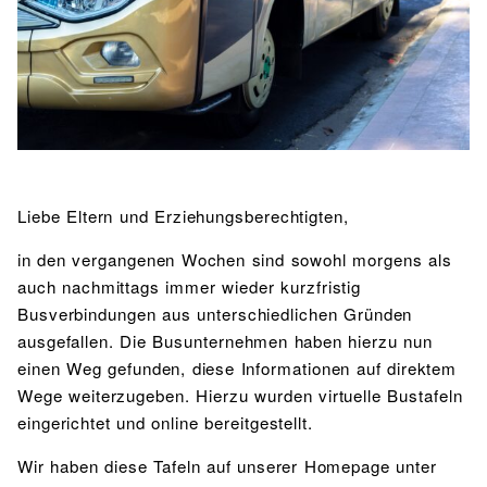
BIBLIOTHEK
Bibliothek
Bibliothekskatalog
Schulbuchausleihe
SPORT
Sport als Leistungsfach
Exkursionen
Wettkämpfe
Lehrmittelfreiheit
Buchempfehlungen
Fachschaft
JtfO
MENSA & BISTRO
Mensa & Bistro
Speiseplan
Ernährungskonzept
Liebe Eltern und Erziehungsberechtigten,
Food Scouts
FAQs
in den vergangenen Wochen sind sowohl morgens als
auch nachmittags immer wieder kurzfristig
Busverbindungen aus unterschiedlichen Gründen
ausgefallen. Die Busunternehmen haben hierzu nun
einen Weg gefunden, diese Informationen auf direktem
Wege weiterzugeben. Hierzu wurden virtuelle Bustafeln
eingerichtet und online bereitgestellt.
Wir haben diese Tafeln auf unserer Homepage unter