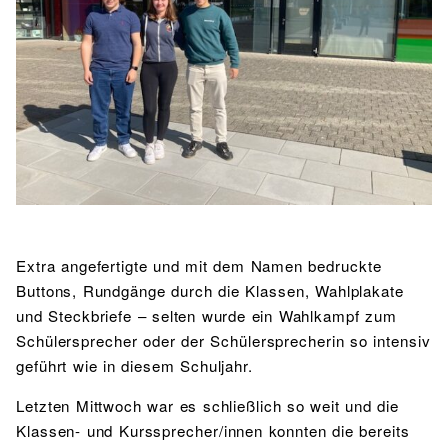
BIBLIOTHEK
Bibliothek
Bibliothekskatalog
Schulbuchausleihe
SPORT
Sport als Leistungsfach
Exkursionen
Wettkämpfe
Lehrmittelfreiheit
Buchempfehlungen
Fachschaft
JtfO
MENSA & BISTRO
Mensa & Bistro
Speiseplan
Ernährungskonzept
Food Scouts
FAQs
Extra angefertigte und mit dem Namen bedruckte
Buttons, Rundgänge durch die Klassen, Wahlplakate
und Steckbriefe – selten wurde ein Wahlkampf zum
Schülersprecher oder der Schülersprecherin so intensiv
geführt wie in diesem Schuljahr.
Letzten Mittwoch war es schließlich so weit und die
Klassen- und Kurssprecher/innen konnten die bereits