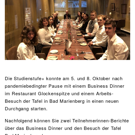
BIBLIOTHEK
Bibliothek
Bibliothekskatalog
Schulbuchausleihe
SPORT
Sport als Leistungsfach
Exkursionen
Wettkämpfe
Lehrmittelfreiheit
Buchempfehlungen
Fachschaft
JtfO
MENSA & BISTRO
Mensa & Bistro
Speiseplan
Ernährungskonzept
Food Scouts
FAQs
Die Studienstufe+ konnte am 5. und 8. Oktober nach
pandemiebedingter Pause mit einem Business Dinner
im Restaurant Glockenspitze und einem Arbeits-
Besuch der Tafel in Bad Marienberg in einen neuen
Durchgang starten.
Nachfolgend können Sie zwei Teilnehmerinnen-Berichte
über das Business Dinner und den Besuch der Tafel