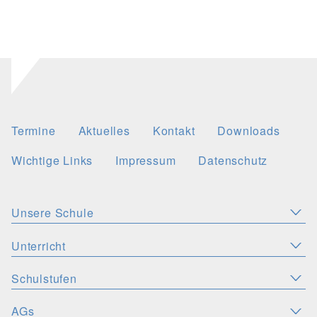
Termine
Aktuelles
Kontakt
Downloads
Wichtige Links
Impressum
Datenschutz
Unsere Schule
Aktuelles
Leitbild
Stellenangebote
Unterricht
KONZEPTE
Wichtige Links
Christliche Akzente
Schulsozialarbeit
Schulstufen
SPRACHEN
PERSONEN
Deutsch
Latein
Englisch
Französisch
Schulsozialfonds
Präventionskonzept
Schulleitung
Kollegium
AGs
ORIENTIERUNGSSTUFE
MINT-FÄCHER