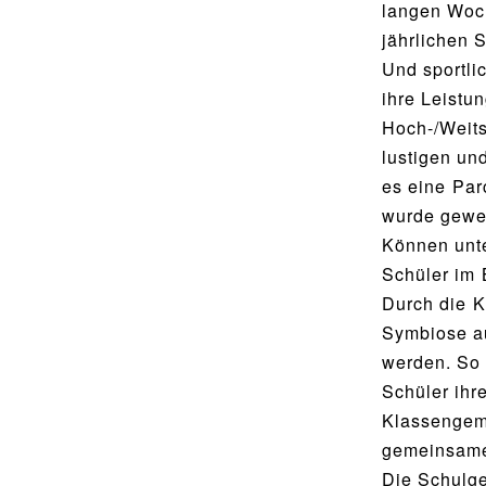
Utho Ngathi
langen Woc
MUSISCHE FÄCHER
jährlichen S
Bildende Kunst
Und sportli
BIBLIOTHEK
Musik
ihre Leistu
Bibliothek
Hoch-/Weits
Bibliothekskatalog
lustigen un
SPORT
es eine Par
Schulbuchausleihe
Sport als Leistungsfach
wurde gewec
Lehrmittelfreiheit
Exkursionen
Können unte
Buchempfehlungen
Schüler im 
Wettkämpfe
Durch die K
Fachschaft
Symbiose au
MENSA & BISTRO
JtfO
werden. So 
Mensa & Bistro
Schüler ihr
Klassengeme
Speiseplan
gemeinsames
Ernährungskonzept
Die Schulge