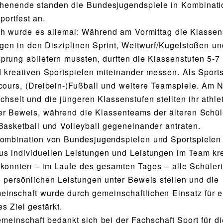
henende standen die Bundesjugendspiele in Kombinati
portfest an.
ch wurde es allemal: Während am Vormittag die Klassen
ngen in den Disziplinen Sprint, Weitwurf/Kugelstoßen un
prung abliefern mussten, durften die Klassenstufen 5-7 
d kreativen Sportspielen miteinander messen. Als Sport
cours, (Dreibein-)Fußball und weitere Teamspiele. Am 
hselt und die jüngeren Klassenstufen stellten ihr athle
r Beweis, während die Klassenteams der älteren Schü
Basketball und Volleyball gegeneinander antraten.
ombination von Bundesjugendspielen und Sportspielen 
s individuellen Leistungen und Leistungen im Team kre
konnten – im Laufe des gesamten Tages – alle Schüler
e persönlichen Leistungen unter Beweis stellen und die
inschaft wurde durch gemeinschaftlichen Einsatz für e
 Ziel gestärkt.
meinschaft bedankt sich bei der Fachschaft Sport für d