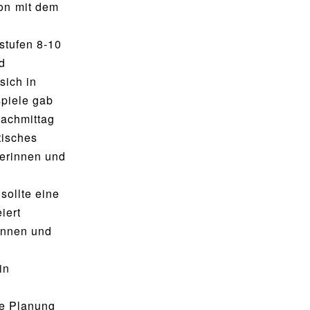
on mit dem
stufen 8-10
d
sich in
spiele gab
Nachmittag
tisches
lerinnen und
sollte eine
iert
innen und
in
ie Planung