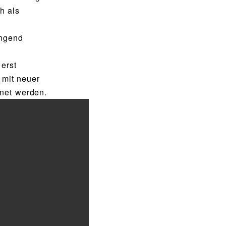
h als
d
ingend
 erst
mit neuer
net werden.