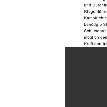
Food Scouts
und Durchfü
Riegenführe
FAQs
Kampfrichte
benötigte S
Schulsanitä
möglich ge
Kraft den l