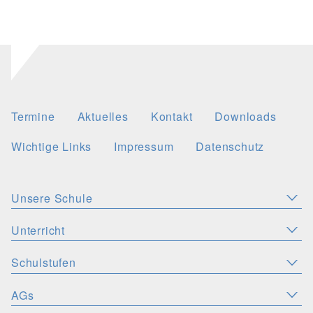
Termine
Aktuelles
Kontakt
Downloads
Wichtige Links
Impressum
Datenschutz
Unsere Schule
Aktuelles
Leitbild
Stellenangebote
Unterricht
KONZEPTE
Wichtige Links
Christliche Akzente
Schulsozialarbeit
Schulstufen
SPRACHEN
PERSONEN
Deutsch
Latein
Englisch
Französisch
Schulsozialfonds
Präventionskonzept
Schulleitung
Kollegium
AGs
ORIENTIERUNGSSTUFE
MINT-FÄCHER
SV
Spanisch
Flüchtlingsarbeit
Inklusion
Schulentwicklung