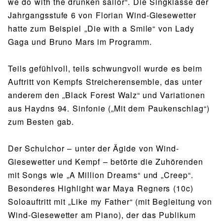
we do with the drunken sailor“. Die Singklasse der
Jahrgangsstufe 6 von Florian Wind-Giesewetter
hatte zum Beispiel „Die with a Smile“ von Lady
Gaga und Bruno Mars im Programm.
Teils gefühlvoll, teils schwungvoll wurde es beim
Auftritt von Kempfs Streicherensemble, das unter
anderem den „Black Forest Walz“ und Variationen
aus Haydns 94. Sinfonie („Mit dem Paukenschlag“)
zum Besten gab.
Der Schulchor – unter der Ägide von Wind-
Giesewetter und Kempf – betörte die Zuhörenden
mit Songs wie „A Million Dreams“ und „Creep“.
Besonderes Highlight war Maya Regners (10c)
Soloauftritt mit „Like my Father“ (mit Begleitung von
Wind-Giesewetter am Piano), der das Publikum