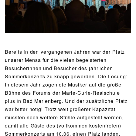
BIBLIOTHEK
Bibliothek
Bibliothekskatalog
Schulbuchausleihe
SPORT
Sport als Leistungsfach
Exkursionen
Wettkämpfe
Lehrmittelfreiheit
Buchempfehlungen
Fachschaft
JtfO
MENSA & BISTRO
Bereits in den vergangenen Jahren war der Platz
Mensa & Bistro
Speiseplan
Ernährungskonzept
unserer Mensa für die vielen begeisterten
Besucherinnen und Besucher des jährlichen
Food Scouts
FAQs
Sommerkonzerts zu knapp geworden. Die Lösung:
In diesem Jahr zogen die Musiker auf die große
Bühne des Forums der Marie-Curie-Realschule
plus in Bad Marienberg. Und der zusätzliche Platz
war bitter nötig! Trotz weit größerer Kapazität
mussten noch weitere Stühle aufgestellt werden,
damit alle Gäste des (vollkommen kostenfreien)
Sommerkonzerts am 10.06. einen Platz fanden.