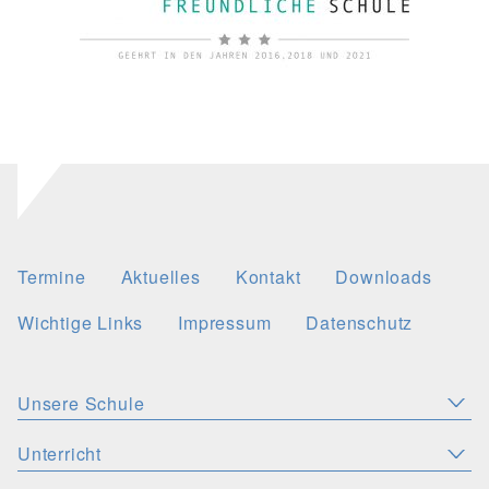
Termine
Aktuelles
Kontakt
Downloads
Wichtige Links
Impressum
Datenschutz
Unsere Schule
Aktuelles
Leitbild
Stellenangebote
Unterricht
KONZEPTE
Wichtige Links