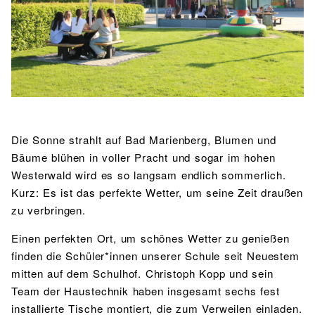
BIBLIOTHEK
Bibliothek
Bibliothekskatalog
Schulbuchausleihe
SPORT
Sport als Leistungsfach
Exkursionen
Wettkämpfe
Lehrmittelfreiheit
Buchempfehlungen
Fachschaft
JtfO
MENSA & BISTRO
Mensa & Bistro
Speiseplan
Ernährungskonzept
Die Sonne strahlt auf Bad Marienberg, Blumen und
Bäume blühen in voller Pracht und sogar im hohen
Food Scouts
FAQs
Westerwald wird es so langsam endlich sommerlich.
Kurz: Es ist das perfekte Wetter, um seine Zeit draußen
zu verbringen.
Einen perfekten Ort, um schönes Wetter zu genießen
finden die Schüler*innen unserer Schule seit Neuestem
mitten auf dem Schulhof. Christoph Kopp und sein
Team der Haustechnik haben insgesamt sechs fest
installierte Tische montiert, die zum Verweilen einladen.