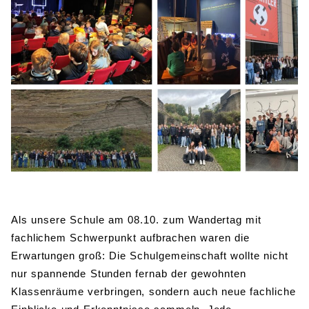
BIBLIOTHEK
Bibliothek
Bibliothekskatalog
Schulbuchausleihe
SPORT
Sport als Leistungsfach
Exkursionen
Wettkämpfe
Lehrmittelfreiheit
Buchempfehlungen
Fachschaft
JtfO
MENSA & BISTRO
Mensa & Bistro
Speiseplan
Ernährungskonzept
Food Scouts
FAQs
Als unsere Schule am 08.10. zum Wandertag mit
fachlichem Schwerpunkt aufbrachen waren die
Erwartungen groß: Die Schulgemeinschaft wollte nicht
nur spannende Stunden fernab der gewohnten
Klassenräume verbringen, sondern auch neue fachliche