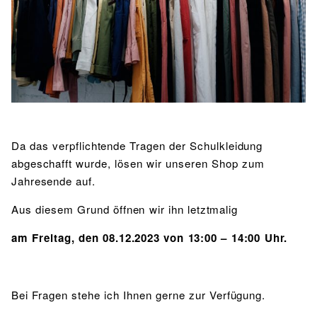
BIBLIOTHEK
Bibliothek
Bibliothekskatalog
Schulbuchausleihe
SPORT
Sport als Leistungsfach
Exkursionen
Wettkämpfe
Lehrmittelfreiheit
Buchempfehlungen
Fachschaft
JtfO
MENSA & BISTRO
Mensa & Bistro
Speiseplan
Ernährungskonzept
Da das verpflichtende Tragen der Schulkleidung
Food Scouts
FAQs
abgeschafft wurde, lösen wir unseren Shop zum
Jahresende auf.
Aus diesem Grund öffnen wir ihn letztmalig
am Freitag, den 08.12.2023 von 13:00 – 14:00 Uhr.
Bei Fragen stehe ich Ihnen gerne zur Verfügung.