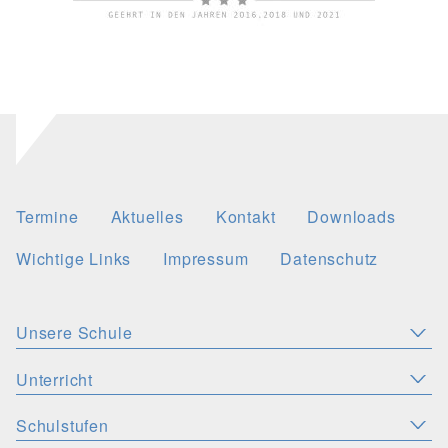
Termine
Aktuelles
Kontakt
Downloads
Wichtige Links
Impressum
Datenschutz
Unsere Schule
Aktuelles
Leitbild
Stellenangebote
Unterricht
KONZEPTE
Wichtige Links
Christliche Akzente
Schulsozialarbeit
Schulstufen
SPRACHEN
PERSONEN