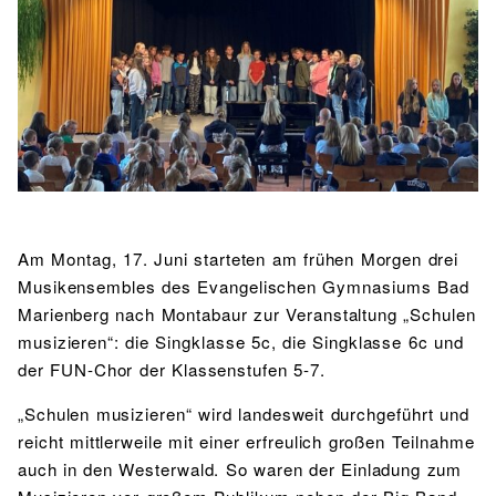
BIBLIOTHEK
Bibliothek
Bibliothekskatalog
Schulbuchausleihe
SPORT
Sport als Leistungsfach
Exkursionen
Wettkämpfe
Lehrmittelfreiheit
Buchempfehlungen
Fachschaft
JtfO
MENSA & BISTRO
Mensa & Bistro
Speiseplan
Ernährungskonzept
Food Scouts
FAQs
Am Montag, 17. Juni starteten am frühen Morgen drei
Musikensembles des Evangelischen Gymnasiums Bad
Marienberg nach Montabaur zur Veranstaltung „Schulen
musizieren“: die Singklasse 5c, die Singklasse 6c und
der FUN-Chor der Klassenstufen 5-7.
„Schulen musizieren“ wird landesweit durchgeführt und
reicht mittlerweile mit einer erfreulich großen Teilnahme
auch in den Westerwald. So waren der Einladung zum