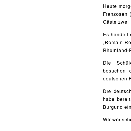
Utho Ngathi
MUSISCHE FÄCHER
Heute morge
Bildende Kunst
Franzosen (
BIBLIOTHEK
Gäste zwei
Musik
Bibliothek
Es handelt 
Bibliothekskatalog
„Romain-R
SPORT
Rheinland-P
Schulbuchausleihe
Sport als Leistungsfach
Die Schüle
Lehrmittelfreiheit
Exkursionen
besuchen d
Buchempfehlungen
Wettkämpfe
deutschen F
Fachschaft
Die deutsc
MENSA & BISTRO
JtfO
habe bereit
Mensa & Bistro
Burgund ein
Speiseplan
Wir wünsche
Ernährungskonzept