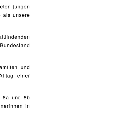
teten jungen
e als unsere
attfindenden
undesland
amilien und
lltag einer
n 8a und 8b
tnerinnen in