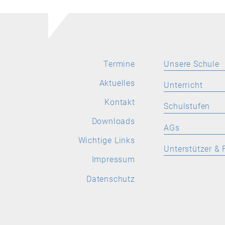
Termine
Unsere Schule
Aktuelles
Aktuelles
Unterricht
Leitbild
Kontakt
SPRACHEN
Schulstufen
Stellenangebote
Deutsch
Downloads
ORIENTIERUNGS
AGs
Wichtige Links
Latein
Wichtige Links
Allgemeine Inform
Allgemeine
Unterstützer & 
Informationen
Englisch
Impressum
Aktuelles
Förderverein
Französisch
Datenschutz
Spanisch