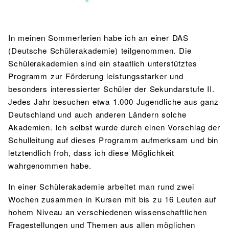
BIBLIOTHEK
Bibliothek
Bibliothekskatalog
Schulbuchausleihe
SPORT
In meinen Sommerferien habe ich an einer DAS
Sport als Leistungsfach
Exkursionen
Wettkämpfe
Lehrmittelfreiheit
Buchempfehlungen
(Deutsche Schülerakademie) teilgenommen. Die
Fachschaft
JtfO
Schülerakademien sind ein staatlich unterstütztes
Programm zur Förderung leistungsstarker und
MENSA & BISTRO
besonders interessierter Schüler der Sekundarstufe II.
Mensa & Bistro
Speiseplan
Ernährungskonzept
Jedes Jahr besuchen etwa 1.000 Jugendliche aus ganz
Deutschland und auch anderen Ländern solche
Food Scouts
FAQs
Akademien. Ich selbst wurde durch einen Vorschlag der
Schulleitung auf dieses Programm aufmerksam und bin
letztendlich froh, dass ich diese Möglichkeit
wahrgenommen habe.
In einer Schülerakademie arbeitet man rund zwei
Wochen zusammen in Kursen mit bis zu 16 Leuten auf
hohem Niveau an verschiedenen wissenschaftlichen
Fragestellungen und Themen aus allen möglichen