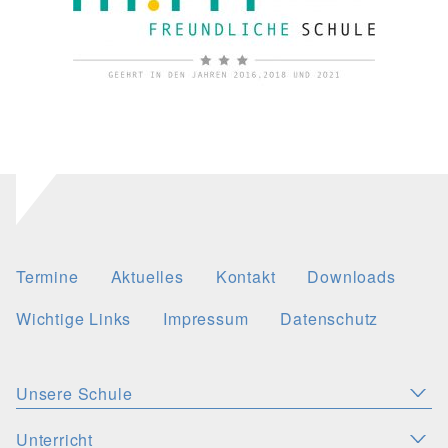
Termine
Aktuelles
Kontakt
Downloads
Wichtige Links
Impressum
Datenschutz
Unsere Schule
Aktuelles
Leitbild
Stellenangebote
Unterricht
KONZEPTE