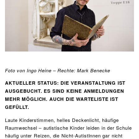
BIBLIOTHEK
Bibliothek
Bibliothekskatalog
Schulbuchausleihe
SPORT
Sport als Leistungsfach
Exkursionen
Wettkämpfe
Lehrmittelfreiheit
Buchempfehlungen
Fachschaft
JtfO
MENSA & BISTRO
Mensa & Bistro
Speiseplan
Ernährungskonzept
Foto von Ingo Heine – Rechte: Mark Benecke
Food Scouts
FAQs
AKTUELLER STATUS: DIE VERANSTALTUNG IST
AUSGEBUCHT. ES SIND KEINE ANMELDUNGEN
MEHR MÖGLICH. AUCH DIE WARTELISTE IST
GEFÜLLT.
Laute Kinderstimmen, helles Deckenlicht, häufige
Raumwechsel – autistische Kinder leiden in der Schule
häufig unter Reizen, die Nicht-AutistInnen gar nicht