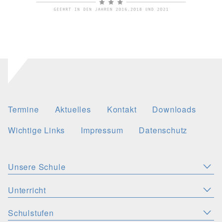
Termine
Aktuelles
Kontakt
Downloads
Wichtige Links
Impressum
Datenschutz
Unsere Schule
Aktuelles
Leitbild
Stellenangebote
Unterricht
KONZEPTE
Wichtige Links
Christliche Akzente
Schulsozialarbeit
Schulstufen
SPRACHEN
PERSONEN