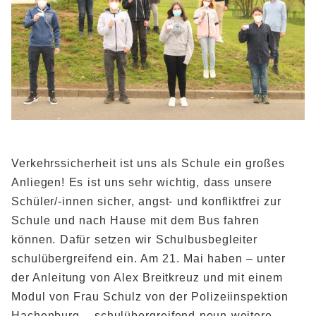
BIBLIOTHEK
Bibliothek
Bibliothekskatalog
Schulbuchausleihe
SPORT
Sport als Leistungsfach
Exkursionen
Wettkämpfe
Lehrmittelfreiheit
Buchempfehlungen
Fachschaft
JtfO
MENSA & BISTRO
Mensa & Bistro
Speiseplan
Ernährungskonzept
Food Scouts
FAQs
Verkehrssicherheit ist uns als Schule ein großes
Anliegen! Es ist uns sehr wichtig, dass unsere
Schüler/-innen sicher, angst- und konfliktfrei zur
Schule und nach Hause mit dem Bus fahren
können. Dafür setzen wir Schulbusbegleiter
schulübergreifend ein. Am 21. Mai haben – unter
der Anleitung von Alex Breitkreuz und mit einem
Modul von Frau Schulz von der Polizeiinspektion
Hachenburg – schulübergreifend neun weitere