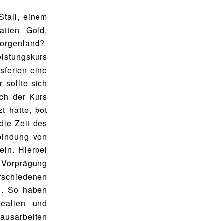
Stall, einem
tten Gold,
Morgenland?
stungskurs
sferien eine
 sollte sich
ch der Kurs
t hatte, bot
die Zeit des
bindung von
eln. Hierbei
 Vorprägung
rschiedenen
n. So haben
ealien und
ausarbeiten