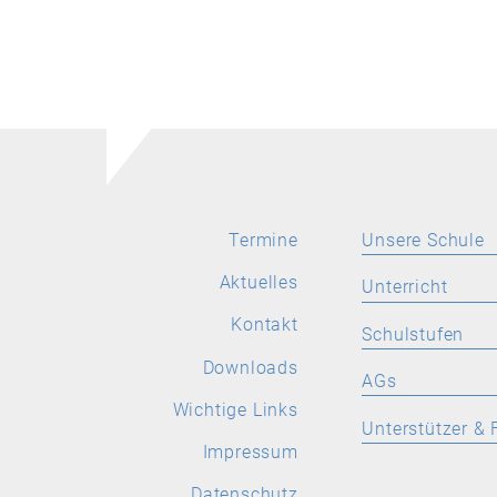
Termine
Unsere Schule
Aktuelles
Aktuelles
Unterricht
Leitbild
Kontakt
SPRACHEN
Schulstufen
Stellenangebote
Deutsch
Downloads
ORIENTIERUNGS
AGs
Wichtige Links
Latein
Wichtige Links
Allgemeine Inform
Allgemeine
Unterstützer & 
Informationen
Englisch
Impressum
Aktuelles
Förderverein
Französisch
Datenschutz