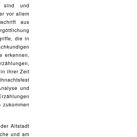
g sind und
er vor allem
schrift aus
rgöttlichung
iffe, die in
achkundigen
e erkennen,
rzählungen,
n ihrer Zeit
hnachtsfest
Analyse und
 Erzählungen
en zukommen
der Altstadt
irche und am