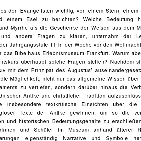
s den Evangelisten wichtig, von einem Stern, einem 
d einem Esel zu berichten? Welche Bedeutung ha
und Myrrhe als die Geschenke der Weisen aus dem 
und andere Fragen zu klären, unternahm der Lei
der Jahrgangsstufe 11 in der Woche vor den Weihnacht
n das Bibelhaus Erlebnismuseum Frankfurt. Warum aber
chtskurs überhaupt solche Fragen stellen? Nachdem si
siv mit dem Prinzipat des Augustus’ auseinandergesetz
die Möglichkeit, nicht nur das allgemeine Wissen über 
aments zu vertiefen, sondern darüber hinaus die Ver
dnischer Antike und christlicher Tradition aufzuschlüss
e insbesondere textkritische Einsichten über die
eligiöser Texte der Antike gewinnen, um so die ve
en und historischen Bedeutungsgehalte zu erschließe
erinnen und Schüler im Museum anhand älterer R
eferungen eigenständig Narrative und Symbole her