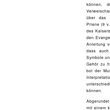
Food Scouts
können, d
Verweischar
FAQs
über das s
Priene (9 v
des Kaisers
den Evange
Anleitung 
dass auch 
Symbole und
Gehör zu f
bot der Mu
Interpretat
unterschie
können.
Abgerundet 
mit einem k