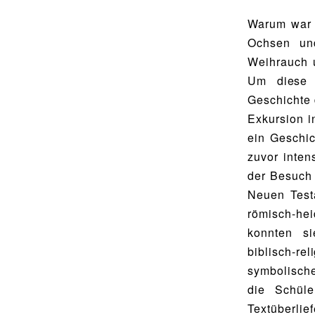
Utho Ngathi
MUSISCHE FÄCHER
Warum war e
Bildende Kunst
Ochsen un
BIBLIOTHEK
Musik
Weihrauch 
Bibliothek
Um diese 
Bibliothekskatalog
Geschichte 
SPORT
Exkursion i
Schulbuchausleihe
Sport als Leistungsfach
ein Geschi
Lehrmittelfreiheit
Exkursionen
zuvor inten
der Besuch 
Buchempfehlungen
Wettkämpfe
Neuen Test
Fachschaft
römisch-hei
MENSA & BISTRO
JtfO
konnten si
Mensa & Bistro
biblisch-r
symbolisch
Speiseplan
die Schül
Ernährungskonzept
Textüberli