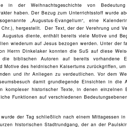
ie in der Weihnachtsgeschichte von Bedeutun
akter haben. Der Bezug zum Unterrichtsstoff wurde ab
ogenannte „Augustus-Evangelium“, eine Kalenderin
. Chr.), hergestellt. Der Text, der der Verehrung und Ve
 Augustus diente, enthält bereits viele Motive und Begr
lien wiederum auf Jesus bezogen werden. Unter der f
von Herrn Dinkelaker konnten die SuS auf diese Weis
die biblischen Autoren auf bereits vorhandene E
 Motive des heidnischen Kaisertums zurückgriffen, um i
inden und ihr Anliegen zu verdeutlichen. Vor dem Wei
seumsbesuch damit grundlegende Einsichten in die 
ion komplexer historischer Texte, in denen einzelnen
dliche Funktionen auf verschiedenen Bedeutungseben
wurde der Tag schließlich nach einem Mittagessen in 
urzen historischen Stadtrundgang, der an der Paulsk