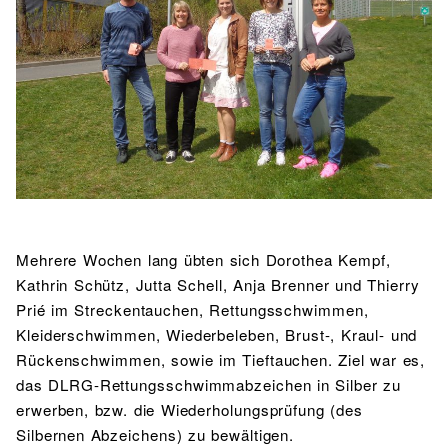
BIBLIOTHEK
Bibliothek
Bibliothekskatalog
Schulbuchausleihe
SPORT
Sport als Leistungsfach
Exkursionen
Wettkämpfe
Lehrmittelfreiheit
Buchempfehlungen
Fachschaft
JtfO
MENSA & BISTRO
Mensa & Bistro
Speiseplan
Ernährungskonzept
Food Scouts
FAQs
Mehrere Wochen lang übten sich Dorothea Kempf,
Kathrin Schütz, Jutta Schell, Anja Brenner und Thierry
Prié im Streckentauchen, Rettungsschwimmen,
Kleiderschwimmen, Wiederbeleben, Brust-, Kraul- und
Rückenschwimmen, sowie im Tieftauchen. Ziel war es,
das DLRG-Rettungsschwimmabzeichen in Silber zu
erwerben, bzw. die Wiederholungsprüfung (des
Silbernen Abzeichens) zu bewältigen.