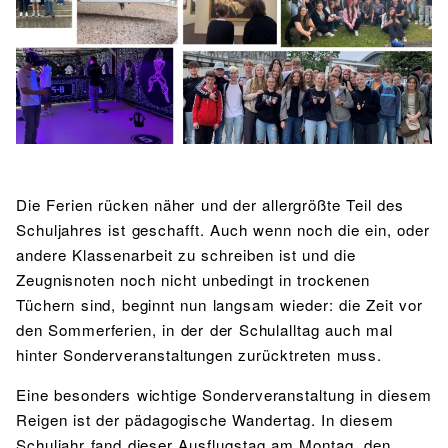
BIBLIOTHEK
Bibliothek
Bibliothekskatalog
Schulbuchausleihe
SPORT
Sport als Leistungsfach
Exkursionen
Wettkämpfe
Lehrmittelfreiheit
Buchempfehlungen
Fachschaft
JtfO
MENSA & BISTRO
Mensa & Bistro
Speiseplan
Ernährungskonzept
Die Ferien rücken näher und der allergrößte Teil des
Food Scouts
FAQs
Schuljahres ist geschafft. Auch wenn noch die ein, oder
andere Klassenarbeit zu schreiben ist und die
Zeugnisnoten noch nicht unbedingt in trockenen
Tüchern sind, beginnt nun langsam wieder: die Zeit vor
den Sommerferien, in der der Schulalltag auch mal
hinter Sonderveranstaltungen zurücktreten muss.
Eine besonders wichtige Sonderveranstaltung in diesem
Reigen ist der pädagogische Wandertag. In diesem
Schuljahr fand dieser Ausflugstag am Montag, den