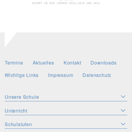
Termine
Aktuelles
Kontakt
Downloads
Wichtige Links
Impressum
Datenschutz
Unsere Schule
Aktuelles
Leitbild
Stellenangebote
Unterricht
KONZEPTE
Wichtige Links
Christliche Akzente
Schulsozialarbeit
Schulstufen
SPRACHEN
PERSONEN