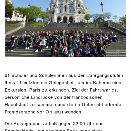
BIBLIOTHEK
Bibliothek
Bibliothekskatalog
Schulbuchausleihe
SPORT
Sport als Leistungsfach
Exkursionen
Wettkämpfe
Lehrmittelfreiheit
Buchempfehlungen
Fachschaft
JtfO
MENSA & BISTRO
Mensa & Bistro
Speiseplan
Ernährungskonzept
Food Scouts
FAQs
61 Schüler und Schülerinnen aus den Jahrgangsstufen
9 bis 11 nutzten die Gelegenheit, um im Rahmen einer
Exkursion, Paris zu erkunden. Ziel der Fahrt war es,
persönliche Eindrücke von der französischen
Hauptstadt zu sammeln und die im Unterricht erlernte
Fremdsprache vor Ort anzuwenden.
Die Reisegruppe verließ gegen 22.00 Uhr das
Schulgelände, und erreichte Paris nach einer