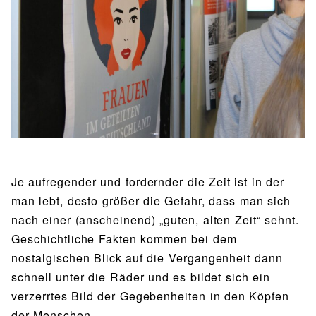
BIBLIOTHEK
Bibliothek
Bibliothekskatalog
Schulbuchausleihe
SPORT
Sport als Leistungsfach
Exkursionen
Wettkämpfe
Lehrmittelfreiheit
Buchempfehlungen
Fachschaft
JtfO
MENSA & BISTRO
Mensa & Bistro
Speiseplan
Ernährungskonzept
Food Scouts
FAQs
Je aufregender und fordernder die Zeit ist in der
man lebt, desto größer die Gefahr, dass man sich
nach einer (anscheinend) „guten, alten Zeit“ sehnt.
Geschichtliche Fakten kommen bei dem
nostalgischen Blick auf die Vergangenheit dann
schnell unter die Räder und es bildet sich ein
verzerrtes Bild der Gegebenheiten in den Köpfen
der Menschen.