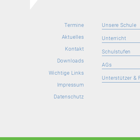
Termine
Unsere Schule
Aktuelles
Aktuelles
Unterricht
Leitbild
Kontakt
SPRACHEN
Schulstufen
Stellenangebote
Deutsch
Downloads
ORIENTIERUNGS
AGs
Wichtige Links
Latein
Wichtige Links
Allgemeine Inform
Allgemeine
Unterstützer & 
Informationen
Englisch
Impressum
Aktuelles
Förderverein
Französisch
Datenschutz
Spanisch