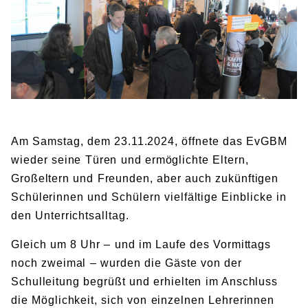
BIBLIOTHEK
Bibliothek
Bibliothekskatalog
Schulbuchausleihe
SPORT
Sport als Leistungsfach
Exkursionen
Wettkämpfe
Lehrmittelfreiheit
Buchempfehlungen
Fachschaft
JtfO
MENSA & BISTRO
Mensa & Bistro
Speiseplan
Ernährungskonzept
Am Samstag, dem 23.11.2024, öffnete das EvGBM
Food Scouts
FAQs
wieder seine Türen und ermöglichte Eltern,
Großeltern und Freunden, aber auch zukünftigen
Schülerinnen und Schülern vielfältige Einblicke in
den Unterrichtsalltag.
Gleich um 8 Uhr – und im Laufe des Vormittags
noch zweimal – wurden die Gäste von der
Schulleitung begrüßt und erhielten im Anschluss
die Möglichkeit, sich von einzelnen Lehrerinnen