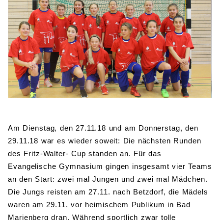
BIBLIOTHEK
Bibliothek
Bibliothekskatalog
Schulbuchausleihe
SPORT
Sport als Leistungsfach
Exkursionen
Wettkämpfe
Lehrmittelfreiheit
Buchempfehlungen
Fachschaft
JtfO
MENSA & BISTRO
Mensa & Bistro
Speiseplan
Ernährungskonzept
Food Scouts
FAQs
Am Dienstag, den 27.11.18 und am Donnerstag, den
29.11.18 war es wieder soweit: Die nächsten Runden
des Fritz-Walter- Cup standen an. Für das
Evangelische Gymnasium gingen insgesamt vier Teams
an den Start: zwei mal Jungen und zwei mal Mädchen.
Die Jungs reisten am 27.11. nach Betzdorf, die Mädels
waren am 29.11. vor heimischem Publikum in Bad
Marienberg dran. Während sportlich zwar tolle