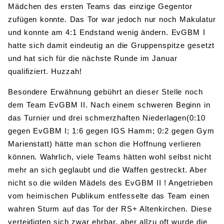
Mädchen des ersten Teams das einzige Gegentor
zufügen konnte. Das Tor war jedoch nur noch Makulatur
und konnte am 4:1 Endstand wenig ändern. EvGBM I
hatte sich damit eindeutig an die Gruppenspitze gesetzt
und hat sich für die nächste Runde im Januar
qualifiziert. Huzzah!
Besondere Erwähnung gebührt an dieser Stelle noch
dem Team EvGBM II. Nach einem schweren Beginn in
das Turnier und drei schmerzhaften Niederlagen(0:10
gegen EvGBM I; 1:6 gegen IGS Hamm; 0:2 gegen Gym
Marienstatt) hätte man schon die Hoffnung verlieren
können. Wahrlich, viele Teams hätten wohl selbst nicht
mehr an sich geglaubt und die Waffen gestreckt. Aber
nicht so die wilden Mädels des EvGBM II ! Angetrieben
vom heimischen Publikum entfesselte das Team einen
wahren Sturm auf das Tor der RS+ Altenkirchen. Diese
verteidigten sich zwar ehrbar, aber allzu oft wurde die