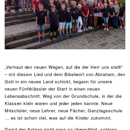
BIBLIOTHEK
Bibliothek
Bibliothekskatalog
Schulbuchausleihe
SPORT
Sport als Leistungsfach
Exkursionen
Wettkämpfe
Lehrmittelfreiheit
Buchempfehlungen
Fachschaft
JtfO
MENSA & BISTRO
Mensa & Bistro
Speiseplan
Ernährungskonzept
Food Scouts
FAQs
„Vertraut den neuen Wegen, auf die der Herr uns stellt“
– mit diesem Lied und dem Bibelwort von Abraham, den
Gott in ein neues Land schickt, begann für unsere
neuen Fünftklässler der Start in einen neuen
Lebensabschnitt. Weg von der Grundschule, in der die
Klassen klein waren und jeder jeden kannte. Neue
Mitschüler, neue Lehrer, neue Fächer, Ganztagsschule
… es ist schon viel, was auf die Kinder zukommt.
Damit der Anfang nicht ganz so überwältigt, schloss