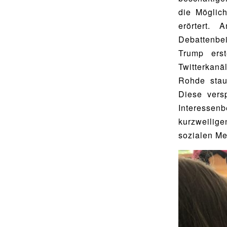
Food Scouts
die Möglic
erörtert.
FAQs
Debattenbe
Trump ers
Twitterkan
Rohde stau
Diese vers
Interessen
kurzweilig
sozialen Me