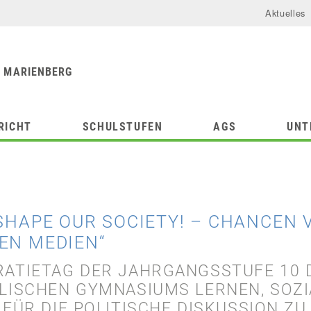
Aktuelles
urforum
chule
 MARIENBERG
RICHT
SCHULSTUFEN
AGS
UNT
 SHAPE OUR SOCIETY! – CHANCEN 
EN MEDIEN“
ATIETAG DER JAHRGANGSSTUFE 10 
LISCHEN GYMNASIUMS LERNEN, SOZI
 FÜR DIE POLITISCHE DISKUSSION ZU