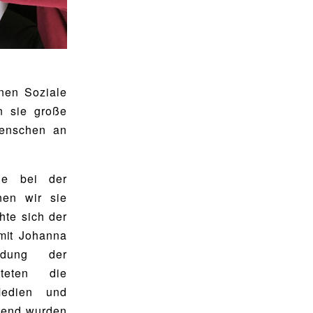
nen Soziale
n sie große
Menschen an
ie bei der
nen wir sie
hte sich der
mit Johanna
ildung der
iteten die
Medien und
hend wurden