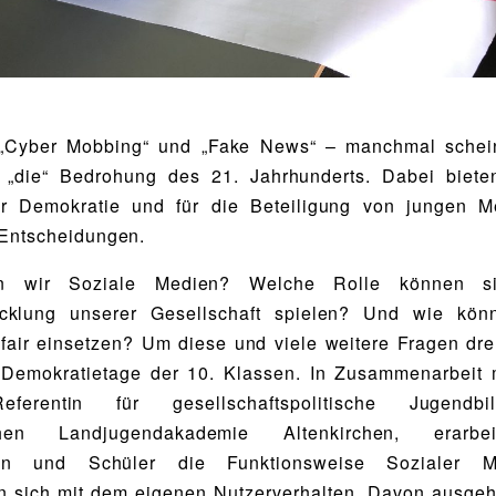
 „Cyber Mobbing“ und „Fake News“ – manchmal schei
 „die“ Bedrohung des 21. Jahrhunderts. Dabei biete
r Demokratie und für die Beteiligung von jungen 
 Entscheidungen.
n wir Soziale Medien? Welche Rolle können s
icklung unserer Gesellschaft spielen? Und wie kön
 fair einsetzen? Um diese und viele weitere Fragen dre
e Demokratietage der 10. Klassen. In Zusammenarbeit 
ferentin für gesellschaftspolitische Jugendb
chen Landjugendakademie Altenkirchen, erarbe
nen und Schüler die Funktionsweise Sozialer 
en sich mit dem eigenen Nutzerverhalten. Davon ausge