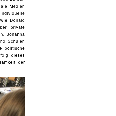
iale Medien
dividuelle
owie Donald
er private
en. Johanna
nd Schüler.
 politische
folg dieses
samkeit der