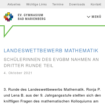
Allgemeine Informationen
Unterstützer & Förderer
Aktuelles
Wichtige Links
Termine
Downloads
Kontakt
Mensa & Bistro
Speiseplan
Schulsozialfonds
Präventionskonzept
MINT-FÄCHER
Aktuelles
Förderverein
Ernährungskonzept
Food Scouts
FAQs
MITTELSTUFE
EV
GYMNASIUM
Kalender
Flüchtlingsarbeit
Inklusion
Schulentwicklung
MENÜ
Mathematik
Physik
NaWi
Biologie
BAD MARIENBERG
Wahlfächer
Klassen 5 & 6
Schulelternbeirat
Schulsanitätsdienst
Bildungs- und Kulturforum
Chemie
Informatik
Junior-Ingenieur-Akademie
Klassen 7 & 8
MINT-freundliche Schule
Europaschule
Erasmus+
Geschwister Renate Knautz & Erhard Heer-Stiftung
MAINZER STUDIENSTUFE
GESELLSCHAFTSWISSENSCHAFTEN
Klassen 9 & 10
MSS 12 Studienfahrt
Studienstufe Plus
Evangelische Schulstiftung
LANDESWETTBEWERB MATHEMATIK
Erdkunde
Geschichte
Sozialkunde
PERSONEN
SCHÜLERINNEN DES EVGBM NAHMEN AN
Schulleitung
Kollegium
STUDIEN- & BERUFSBERATUNG
DRITTER RUNDE TEIL
Funktionen & Aufgabenbereiche
RELIGION & PHILOSOPHIE
Berufsorientierung
4. Oktober 2021
Religion
Philosophie
Studien- & Berufsberatung der Arbeitsagentur
SV
Arbeiten im Westerwaldkreis
3. Runde des Landeswettbewerbs Mathematik. Ronja P.
Aktuelles
Utho Ngathi
MUSISCHE FÄCHER
und Lena B. aus der 9. Jahrgangsstufe stellten sich den
Bildende Kunst
Musik
kniffligen Fragen des mathematischen Kolloquiums am