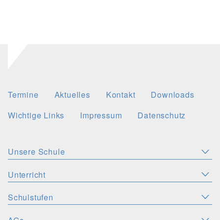
Termine
Aktuelles
Kontakt
Downloads
Wichtige Links
Impressum
Datenschutz
Unsere Schule
Aktuelles
Leitbild
Stellenangebote
Unterricht
KONZEPTE
Wichtige Links
Christliche Akzente
Schulsozialarbeit
Schulstufen
SPRACHEN
PERSONEN
Deutsch
Latein
Englisch
Französisch
Schulsozialfonds
Präventionskonzept
Schulleitung
Kollegium
ORIENTIERUNGSSTUFE
MINT-FÄCHER