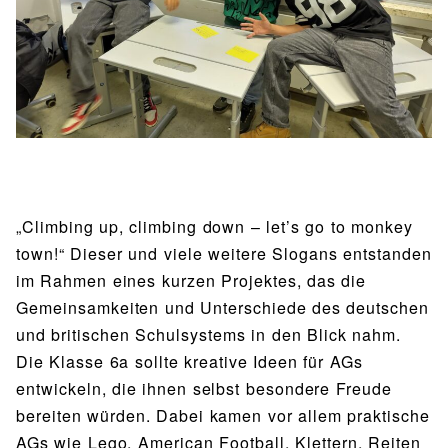
BIBLIOTHEK
Bibliothek
Bibliothekskatalog
Schulbuchausleihe
SPORT
Sport als Leistungsfach
Exkursionen
Wettkämpfe
Lehrmittelfreiheit
Buchempfehlungen
Fachschaft
JtfO
MENSA & BISTRO
Mensa & Bistro
Speiseplan
Ernährungskonzept
„Climbing up, climbing down – let’s go to monkey
Food Scouts
FAQs
town!“ Dieser und viele weitere Slogans entstanden
im Rahmen eines kurzen Projektes, das die
Gemeinsamkeiten und Unterschiede des deutschen
und britischen Schulsystems in den Blick nahm.
Die Klasse 6a sollte kreative Ideen für AGs
entwickeln, die ihnen selbst besondere Freude
bereiten würden. Dabei kamen vor allem praktische
AGs wie Lego, American Football, Klettern, Reiten