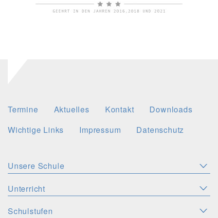
Termine
Aktuelles
Kontakt
Downloads
Wichtige Links
Impressum
Datenschutz
Unsere Schule
Aktuelles
Leitbild
Stellenangebote
Unterricht
KONZEPTE
Wichtige Links
Christliche Akzente
Schulsozialarbeit
Schulstufen
SPRACHEN
PERSONEN