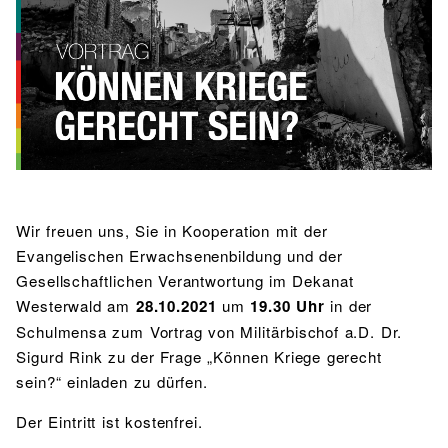
BIBLIOTHEK
Bibliothek
Bibliothekskatalog
Schulbuchausleihe
SPORT
Sport als Leistungsfach
Exkursionen
Wettkämpfe
Lehrmittelfreiheit
Buchempfehlungen
Fachschaft
JtfO
MENSA & BISTRO
Mensa & Bistro
Speiseplan
Ernährungskonzept
Food Scouts
FAQs
Wir freuen uns, Sie in Kooperation mit der
Evangelischen Erwachsenenbildung und der
Gesellschaftlichen Verantwortung im Dekanat
Westerwald am
28.10.2021
um
19.30 Uhr
in der
Schulmensa zum Vortrag von Militärbischof a.D. Dr.
Sigurd Rink zu der Frage „Können Kriege gerecht
sein?“ einladen zu dürfen.
Der Eintritt ist kostenfrei.