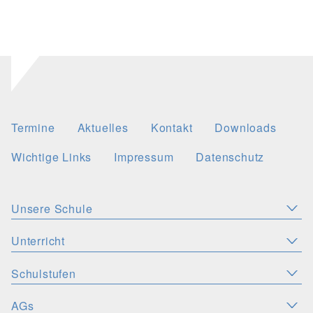
Termine
Aktuelles
Kontakt
Downloads
Wichtige Links
Impressum
Datenschutz
Unsere Schule
Aktuelles
Leitbild
Stellenangebote
Unterricht
KONZEPTE
Wichtige Links
Christliche Akzente
Schulsozialarbeit
Schulstufen
SPRACHEN
PERSONEN
Deutsch
Latein
Englisch
Französisch
Schulsozialfonds
Präventionskonzept
Schulleitung
Kollegium
AGs
ORIENTIERUNGSSTUFE
MINT-FÄCHER
SV