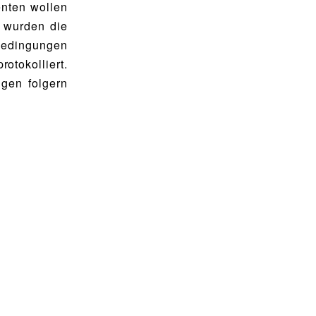
enten wollen
 wurden die
dingungen
otokolliert.
gen folgern