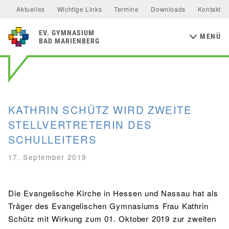
Allgemeine Informationen
Unterstützer & Förderer
Aktuelles
Wichtige Links
Termine
Downloads
Kontakt
Mensa & Bistro
Speiseplan
Schulsozialfonds
Präventionskonzept
MINT-FÄCHER
Aktuelles
Förderverein
Ernährungskonzept
Food Scouts
FAQs
MITTELSTUFE
EV
GYMNASIUM
Kalender
Flüchtlingsarbeit
Inklusion
Schulentwicklung
MENÜ
Mathematik
Physik
NaWi
Biologie
BAD MARIENBERG
Wahlfächer
Klassen 5 & 6
Schulelternbeirat
Schulsanitätsdienst
Bildungs- und Kulturforum
Chemie
Informatik
Junior-Ingenieur-Akademie
Klassen 7 & 8
MINT-freundliche Schule
Europaschule
Erasmus+
Geschwister Renate Knautz & Erhard Heer-Stiftung
MAINZER STUDIENSTUFE
GESELLSCHAFTSWISSENSCHAFTEN
Klassen 9 & 10
MSS 12 Studienfahrt
Studienstufe Plus
Evangelische Schulstiftung
KATHRIN SCHÜTZ WIRD ZWEITE
Erdkunde
Geschichte
Sozialkunde
PERSONEN
STELLVERTRETERIN DES
Schulleitung
Kollegium
STUDIEN- & BERUFSBERATUNG
SCHULLEITERS
Funktionen & Aufgabenbereiche
RELIGION & PHILOSOPHIE
Berufsorientierung
17. September 2019
Religion
Philosophie
Studien- & Berufsberatung der Arbeitsagentur
SV
Arbeiten im Westerwaldkreis
Die Evangelische Kirche in Hessen und Nassau hat als
Aktuelles
Utho Ngathi
MUSISCHE FÄCHER
Träger des Evangelischen Gymnasiums Frau Kathrin
Bildende Kunst
Musik
Schütz mit Wirkung zum 01. Oktober 2019 zur zweiten