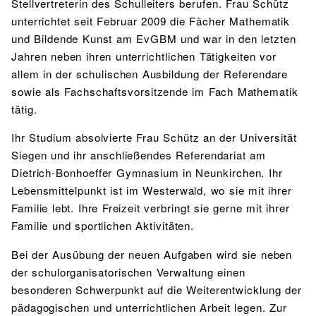
Stellvertreterin des Schulleiters berufen. Frau Schütz
BIBLIOTHEK
unterrichtet seit Februar 2009 die Fächer Mathematik
Bibliothek
Bibliothekskatalog
Schulbuchausleihe
SPORT
und Bildende Kunst am EvGBM und war in den letzten
Jahren neben ihren unterrichtlichen Tätigkeiten vor
Sport als Leistungsfach
Exkursionen
Wettkämpfe
Lehrmittelfreiheit
Buchempfehlungen
allem in der schulischen Ausbildung der Referendare
Fachschaft
JtfO
sowie als Fachschaftsvorsitzende im Fach Mathematik
tätig.
MENSA & BISTRO
Mensa & Bistro
Speiseplan
Ernährungskonzept
Ihr Studium absolvierte Frau Schütz an der Universität
Siegen und ihr anschließendes Referendariat am
Food Scouts
FAQs
Dietrich-Bonhoeffer Gymnasium in Neunkirchen. Ihr
Lebensmittelpunkt ist im Westerwald, wo sie mit ihrer
Familie lebt. Ihre Freizeit verbringt sie gerne mit ihrer
Familie und sportlichen Aktivitäten.
Bei der Ausübung der neuen Aufgaben wird sie neben
der schulorganisatorischen Verwaltung einen
besonderen Schwerpunkt auf die Weiterentwicklung der
pädagogischen und unterrichtlichen Arbeit legen. Zur