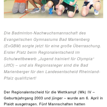
BIBLIOTHEK
Bibliothek
Bibliothekskatalog
Schulbuchausleihe
SPORT
Sport als Leistungsfach
Exkursionen
Wettkämpfe
Lehrmittelfreiheit
Buchempfehlungen
Fachschaft
JtfO
Die Badminton-Nachwuchsmannschaft des
MENSA & BISTRO
Evangelischen Gymnasiums Bad Marienberg
(EvGBM) sorgte jetzt für eine große Überraschung.
Mensa & Bistro
Speiseplan
Ernährungskonzept
Erster Platz beim Regionalentscheid im
Food Scouts
FAQs
Schulwettbewerb „Jugend trainiert für Olympia“
(JtfO) – und als Regionssieger sind die Bad
Marienberger für den Landesentscheid Rheinland-
Pfalz qualifiziert!
Der Regionalentscheid für die Wettkampf (Wk) IV –
Geburtsjahrgang 2003 und jünger – wurde am 6. April in
Plaidt ausgetragen. Fünf Mannschaften hatten