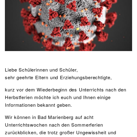
BIBLIOTHEK
Bibliothek
Bibliothekskatalog
Schulbuchausleihe
SPORT
Sport als Leistungsfach
Exkursionen
Wettkämpfe
Lehrmittelfreiheit
Buchempfehlungen
Fachschaft
JtfO
MENSA & BISTRO
Mensa & Bistro
Speiseplan
Ernährungskonzept
Liebe Schülerinnen und Schüler,
Food Scouts
FAQs
sehr geehrte Eltern und Erziehungsberechtigte,
kurz vor dem Wiederbeginn des Unterrichts nach den
Herbstferien möchte ich euch und Ihnen einige
Informationen bekannt geben.
Wir können in Bad Marienberg auf acht
Unterrichtswochen nach den Sommerferien
zurückblicken, die trotz großer Ungewissheit und