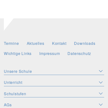
Termine
Aktuelles
Kontakt
Downloads
Wichtige Links
Impressum
Datenschutz
Unsere Schule
Aktuelles
Leitbild
Stellenangebote
Unterricht
KONZEPTE
Wichtige Links
Christliche Akzente
Schulsozialarbeit
Schulstufen
SPRACHEN
PERSONEN
Deutsch
Latein
Englisch
Französisch
Schulsozialfonds
Präventionskonzept
Schulleitung
Kollegium
AGs
ORIENTIERUNGSSTUFE
MINT-FÄCHER
SV